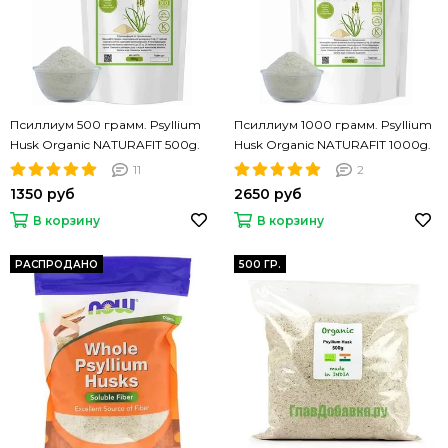
Псиллиум 500 грамм. Psyllium
Псиллиум 1000 грамм. Psyllium
Husk Organic NATURAFIT 500g.
Husk Organic NATURAFIT 1000g.
Шелуха семян подорожника.
Шелуха семян подорожника.
11
2
PREMIUM
PREMIUM
1350 руб
2650 руб
В корзину
В корзину
РАСПРОДАНО
500 ГР.