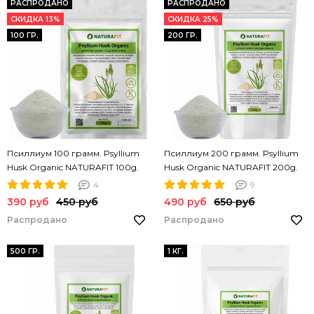
РАСПРОДАНО
РАСПРОДАНО
СКИДКА 13%
СКИДКА 25%
100 ГР.
200 ГР.
Псиллиум 100 грамм. Psyllium
Псиллиум 200 грамм. Psyllium
Husk Organic NATURAFIT 100g.
Husk Organic NATURAFIT 200g.
Шелуха семян подорожника.
Шелуха семян подорожника.
4
9
PREMIUM
PREMIUM
390 руб
450 руб
490 руб
650 руб
Распродано
Распродано
500 ГР.
1 КГ.