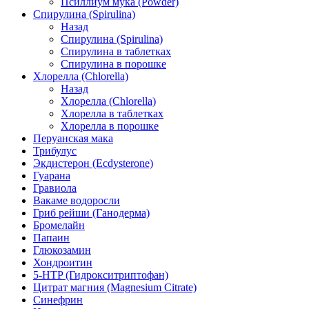
Псиллиум мука (Powder)
Спирулина (Spirulina)
Назад
Спирулина (Spirulina)
Спирулина в таблетках
Спирулина в порошке
Хлорелла (Chlorella)
Назад
Хлорелла (Chlorella)
Хлорелла в таблетках
Хлорелла в порошке
Перуанская мака
Трибулус
Экдистерон (Ecdysterone)
Гуарана
Гравиола
Вакаме водоросли
Гриб рейши (Ганодерма)
Бромелайн
Папаин
Глюкозамин
Хондроитин
5-HTP (Гидрокситриптофан)
Цитрат магния (Magnesium Citrate)
Синефрин