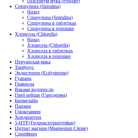
Псиллиум мука (Powder)
Спирулина (Spirulina)
Назад
Спирулина (Spirulina)
Спирулина в таблетках
Спирулина в порошке
Хлорелла (Chlorella)
Назад
Хлорелла (Chlorella)
Хлорелла в таблетках
Хлорелла в порошке
Перуанская мака
Трибулус
Экдистерон (Ecdysterone)
Гуарана
Гравиола
Вакаме водоросли
Гриб рейши (Ганодерма)
Бромелайн
Папаин
Глюкозамин
Хондроитин
5-HTP (Гидрокситриптофан)
Цитрат магния (Magnesium Citrate)
Синефрин