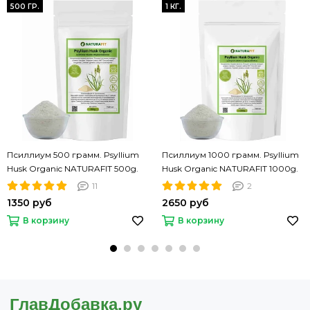
500 ГР.
1 КГ.
Псиллиум 500 грамм. Psyllium
Псиллиум 1000 грамм. Psyllium
Husk Organic NATURAFIT 500g.
Husk Organic NATURAFIT 1000g.
Шелуха семян подорожника.
Шелуха семян подорожника.
11
2
PREMIUM
PREMIUM
1350 руб
2650 руб
В корзину
В корзину