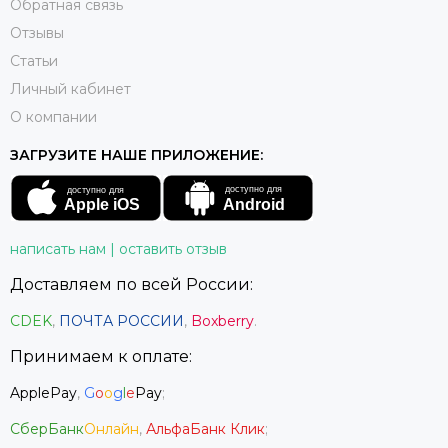
Обратная связь
Отзывы
Статьи
Личный кабинет
О компании
ЗАГРУЗИТЕ НАШЕ ПРИЛОЖЕНИЕ:
написать нам | оставить отзыв
Доставляем по всей России:
CDEK
,
ПОЧТА РОССИИ
,
Boxberry
.
Принимаем к оплате:
ApplePay
,
G
o
o
g
l
e
Pay
;
СберБанк
Онлайн
,
АльфаБанк Клик
;