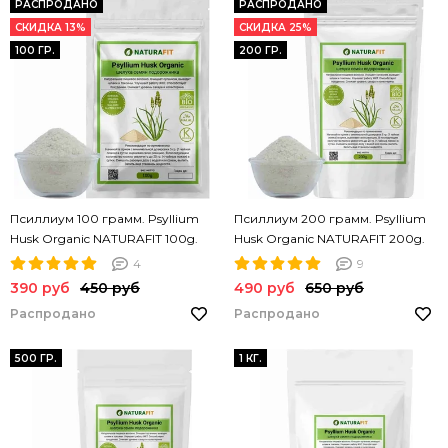
РАСПРОДАНО
РАСПРОДАНО
СКИДКА 13%
СКИДКА 25%
100 ГР.
200 ГР.
Псиллиум 100 грамм. Psyllium
Псиллиум 200 грамм. Psyllium
Husk Organic NATURAFIT 100g.
Husk Organic NATURAFIT 200g.
Шелуха семян подорожника.
Шелуха семян подорожника.
4
9
PREMIUM
PREMIUM
390 руб
450 руб
490 руб
650 руб
Распродано
Распродано
500 ГР.
1 КГ.