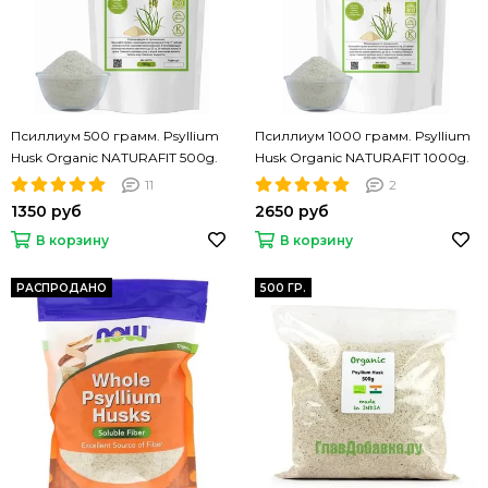
Псиллиум 500 грамм. Psyllium
Псиллиум 1000 грамм. Psyllium
Husk Organic NATURAFIT 500g.
Husk Organic NATURAFIT 1000g.
Шелуха семян подорожника.
Шелуха семян подорожника.
11
2
PREMIUM
PREMIUM
1350 руб
2650 руб
В корзину
В корзину
РАСПРОДАНО
500 ГР.