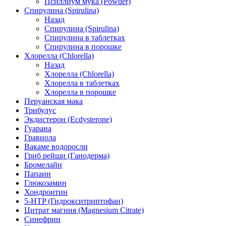
Псиллиум мука (Powder)
Спирулина (Spirulina)
Назад
Спирулина (Spirulina)
Спирулина в таблетках
Спирулина в порошке
Хлорелла (Chlorella)
Назад
Хлорелла (Chlorella)
Хлорелла в таблетках
Хлорелла в порошке
Перуанская мака
Трибулус
Экдистерон (Ecdysterone)
Гуарана
Гравиола
Вакаме водоросли
Гриб рейши (Ганодерма)
Бромелайн
Папаин
Глюкозамин
Хондроитин
5-HTP (Гидрокситриптофан)
Цитрат магния (Magnesium Citrate)
Синефрин