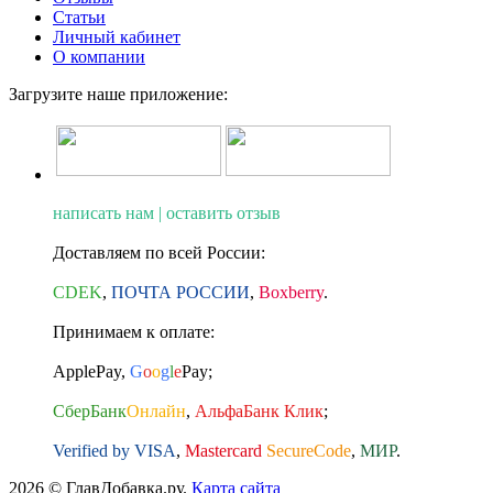
Статьи
Личный кабинет
О компании
Загрузите наше приложение:
написать нам | оставить отзыв
Доставляем по всей России:
CDEK
,
ПОЧТА РОССИИ
,
Boxberry
.
Принимаем к оплате:
ApplePay
,
G
o
o
g
l
e
Pay
;
СберБанк
Онлайн
,
АльфаБанк Клик
;
Verified by VISA
,
Mastercard
SecureCode
,
МИР
.
2026 © ГлавДобавка.ру.
Карта сайта