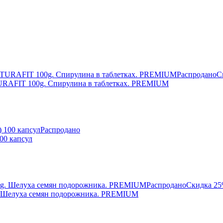
Распродано
С
NATURAFIT 100g. Спирулина в таблетках. PREMIUM
Распродано
100 капсул
Распродано
Скидка 2
g. Шелуха семян подорожника. PREMIUM