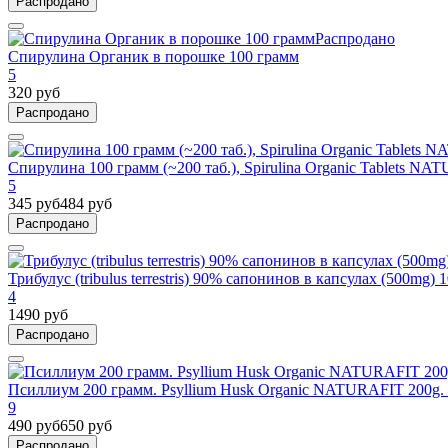
Распродано
Распродано
Спирулина Органик в порошке 100 грамм
5
320 руб
Распродано
Спирулина 100 грамм (~200 таб.), Spirulina Organic Tablets 
5
345 руб
484 руб
Распродано
Трибулус (tribulus terrestris) 90% сапонинов в капсулах (500mg) 
4
1490 руб
Распродано
Псиллиум 200 грамм. Psyllium Husk Organic NATURAFIT 200
9
490 руб
650 руб
Распродано