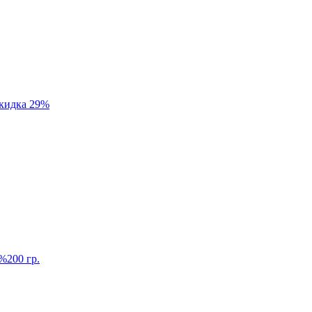
кидка 29%
5%
200 гр.