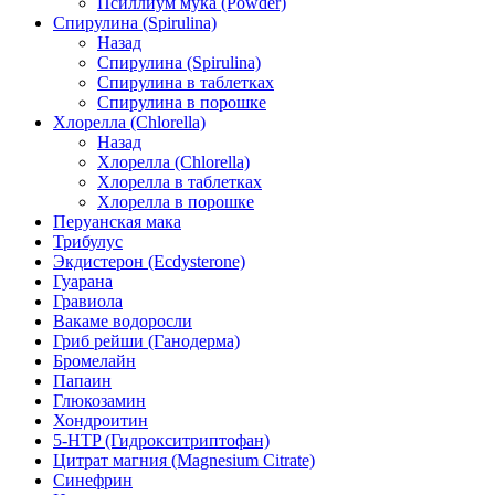
Псиллиум мука (Powder)
Спирулина (Spirulina)
Назад
Спирулина (Spirulina)
Спирулина в таблетках
Спирулина в порошке
Хлорелла (Chlorella)
Назад
Хлорелла (Chlorella)
Хлорелла в таблетках
Хлорелла в порошке
Перуанская мака
Трибулус
Экдистерон (Ecdysterone)
Гуарана
Гравиола
Вакаме водоросли
Гриб рейши (Ганодерма)
Бромелайн
Папаин
Глюкозамин
Хондроитин
5-HTP (Гидрокситриптофан)
Цитрат магния (Magnesium Citrate)
Синефрин