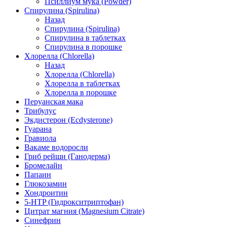
Псиллиум мука (Powder)
Спирулина (Spirulina)
Назад
Спирулина (Spirulina)
Спирулина в таблетках
Спирулина в порошке
Хлорелла (Chlorella)
Назад
Хлорелла (Chlorella)
Хлорелла в таблетках
Хлорелла в порошке
Перуанская мака
Трибулус
Экдистерон (Ecdysterone)
Гуарана
Гравиола
Вакаме водоросли
Гриб рейши (Ганодерма)
Бромелайн
Папаин
Глюкозамин
Хондроитин
5-HTP (Гидрокситриптофан)
Цитрат магния (Magnesium Citrate)
Синефрин