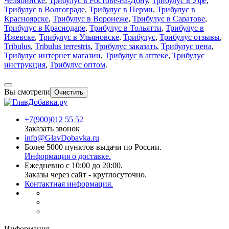
Челябинске
,
Трибулус в Ростове-на-Дону
,
Трибулус в Уфе
,
Трибулус в Волгограде
,
Трибулус в Перми
,
Трибулус в
Красноярске
,
Трибулус в Воронеже
,
Трибулус в Саратове
,
Трибулус в Краснодаре
,
Трибулус в Тольятти
,
Трибулус в
Ижевске
,
Трибулус в Ульяновске
,
Трибулус
,
Трибулус отзывы
,
Tribulus
,
Tribulus terrestris
,
Трибулус заказать
,
Трибулус цена
,
Трибулус интернет магазин
,
Трибулус в аптеке
,
Трибулус
инструкция
,
Трибулус оптом
.
Вы смотрели
Очистить
+7(900)012 55 52
Заказать звонок
info@GlavDobavka.ru
Более 5000 пунктов выдачи по России.
Информация о доставке.
Ежедневно с 10:00 до 20:00.
Заказы через сайт - круглосуточно.
Контактная информация.
Информация