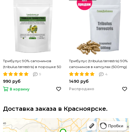
Трибулус 90% сапонинов
Трибулус (tribulus terrestris) 90%
(tribulus terrestris) в порошке 50
сапонинов в капсулах (500mg)
грамм
100 капсул
9
4
990 руб
1490 руб
Распродано
В корзину
Доставка заказа в Красноярске.