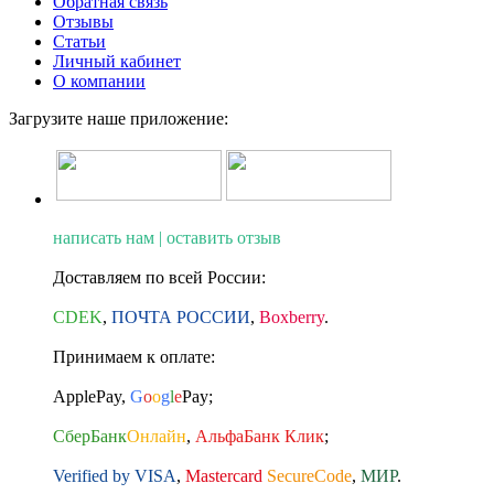
Обратная связь
Отзывы
Статьи
Личный кабинет
О компании
Загрузите наше приложение:
написать нам | оставить отзыв
Доставляем по всей России:
CDEK
,
ПОЧТА РОССИИ
,
Boxberry
.
Принимаем к оплате:
ApplePay
,
G
o
o
g
l
e
Pay
;
СберБанк
Онлайн
,
АльфаБанк Клик
;
Verified by VISA
,
Mastercard
SecureCode
,
МИР
.