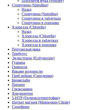
Псиллиум мука (Powder)
Спирулина (Spirulina)
Назад
Спирулина (Spirulina)
Спирулина в таблетках
Спирулина в порошке
Хлорелла (Chlorella)
Назад
Хлорелла (Chlorella)
Хлорелла в таблетках
Хлорелла в порошке
Перуанская мака
Трибулус
Экдистерон (Ecdysterone)
Гуарана
Гравиола
Вакаме водоросли
Гриб рейши (Ганодерма)
Бромелайн
Папаин
Глюкозамин
Хондроитин
5-HTP (Гидрокситриптофан)
Цитрат магния (Magnesium Citrate)
Синефрин