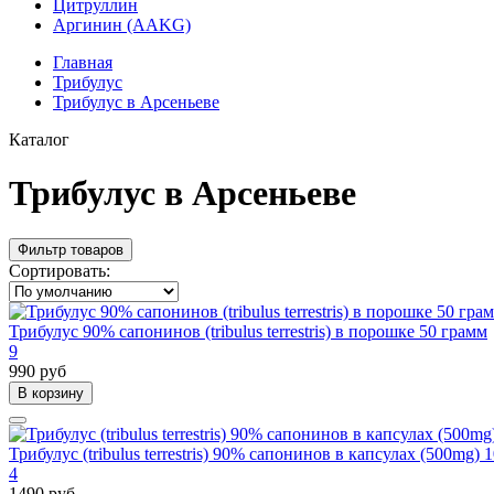
Цитруллин
Аргинин (AAKG)
Главная
Трибулус
Трибулус в Арсеньеве
Каталог
Трибулус в Арсеньеве
Фильтр товаров
Сортировать:
Трибулус 90% сапонинов (tribulus terrestris) в порошке 50 грамм
9
990 руб
В корзину
Трибулус (tribulus terrestris) 90% сапонинов в капсулах (500mg) 
4
1490 руб