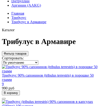
Цитруллин
Аргинин (AAKG)
Главная
Трибулус
Трибулус в Армавире
Каталог
Трибулус в Армавире
Фильтр товаров
Сортировать:
Трибулус 90% сапонинов (tribulus terrestris) в порошке 50
грамм
9
990 руб
В корзину