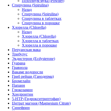
Псиллиум мука (Powder)
Спирулина (Spirulina)
Назад
Спирулина (Spirulina)
Спирулина в таблетках
Спирулина в порошке
Хлорелла (Chlorella)
Назад
Хлорелла (Chlorella)
Хлорелла в таблетках
Хлорелла в порошке
Перуанская мака
Трибулус
Экдистерон (Ecdysterone)
Гуарана
Гравиола
Вакаме водоросли
Гриб рейши (Ганодерма)
Бромелайн
Папаин
Глюкозамин
Хондроитин
5-HTP (Гидрокситриптофан)
Цитрат магния (Magnesium Citrate)
Синефрин