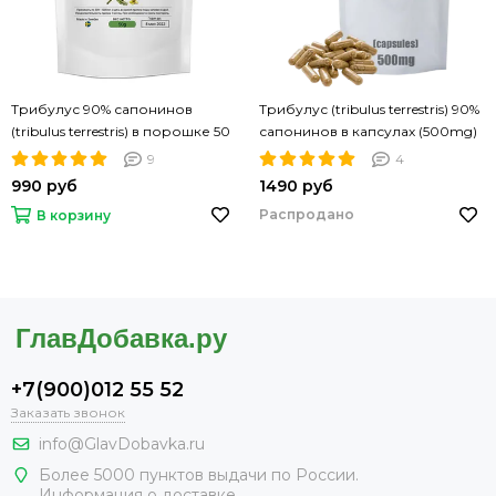
Трибулус 90% сапонинов
Трибулус (tribulus terrestris) 90%
(tribulus terrestris) в порошке 50
сапонинов в капсулах (500mg)
грамм
100 капсул
9
4
990 руб
1490 руб
Распродано
В корзину
+7(900)012 55 52
Заказать звонок
info@GlavDobavka.ru
Более 5000 пунктов выдачи по России.
Информация о доставке.