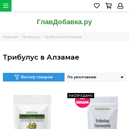
Главная
Трибулус
Трибулус в Алзамае
Трибулус в Алзамае
Фильтр товаров
РАСПРОДАНО