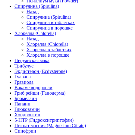
Псиллиум мука (Powder)
Спирулина (Spirulina)
Назад
Спирулина (Spirulina)
Спирулина в таблетках
Спирулина в порошке
Хлорелла (Chlorella)
Назад
Хлорелла (Chlorella)
Хлорелла в таблетках
Хлорелла в порошке
Перуанская мака
Трибулус
Экдистерон (Ecdysterone)
Гуарана
Гравиола
Вакаме водоросли
Гриб рейши (Ганодерма)
Бромелайн
Папаин
Глюкозамин
Хондроитин
5-HTP (Гидрокситриптофан)
Цитрат магния (Magnesium Citrate)
Синефрин