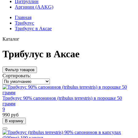
Цитруллин
Аргинин (AAKG)
Главная
Трибулус
Трибулус в Аксае
Каталог
Трибулус в Аксае
Фильтр товаров
Сортировать:
Трибулус 90% сапонинов (tribulus terrestris) в порошке 50
грамм
9
990 руб
В корзину