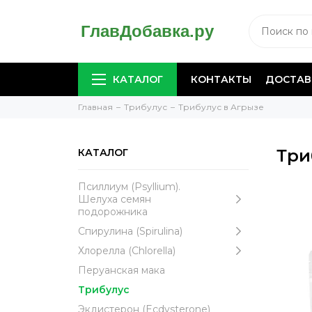
КАТАЛОГ
КОНТАКТЫ
ДОСТАВ
Главная
Трибулус
Трибулус в Агрызе
Три
КАТАЛОГ
Псиллиум (Psyllium).
Шелуха семян
подорожника
Спирулина (Spirulina)
Хлорелла (Chlorella)
Перуанская мака
Трибулус
Экдистерон (Ecdysterone)