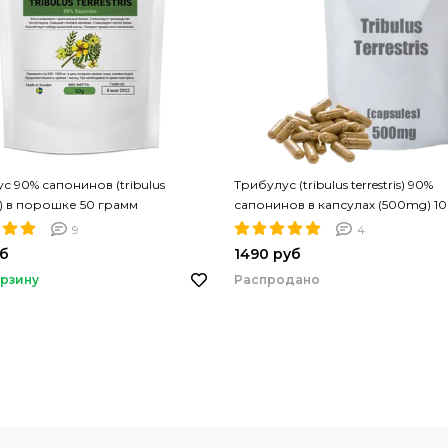
с 90% сапонинов (tribulus
Трибулус (tribulus terrestris) 90%
is) в порошке 50 грамм
сапонинов в капсулах (500mg) 1
капсул
9
4
уб
1490 руб
Распродано
орзину