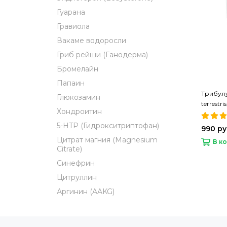
Гуарана
Гравиола
Вакаме водоросли
Гриб рейши (Ганодерма)
Бромелайн
Папаин
Трибулу
Глюкозамин
terrestr
Хондроитин
5-HTP (Гидрокситриптофан)
990 р
Цитрат магния (Magnesium
В к
Citrate)
Синефрин
Цитруллин
Аргинин (AAKG)