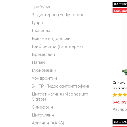
РАСПР
Трибулус
СКИДКА
Экдистерон (Ecdysterone)
Гуарана
Гравиола
Вакаме водоросли
Гриб рейши (Ганодерма)
Бромелайн
Папаин
Глюкозамин
Хондроитин
Спирули
5-HTP (Гидрокситриптофан)
Spirulin
Спирули
Цитрат магния (Magnesium
Citrate)
345 ру
Синефрин
Распр
Цитруллин
РАСПР
Аргинин (AAKG)