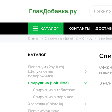
КАТАЛОГ
КОНТАКТЫ
ДОСТАВ
Главная
Спирулина (Spirulina)
Спирулина во Вла
Спи
КАТАЛОГ
Псиллиум (Psyllium).
Оформи
Шелуха семян
выдачи
подорожника
Спирулина (Spirulina)
В нал
Спирулина в таблетках
Спирулина в порошке
Хлорелла (Chlorella)
Перуанская мака