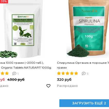
 33%
на 1000 грамм (~2000 таб.),
Спирулина Органик в порошке 
a Organic Tablets NATURAFIT 1000g.
грамм
на в таблетках. PREMIUM
1
5
руб
4300 руб
320 руб
одано
Распродано
ЗАГРУЗИТЬ ЕЩЁ 2