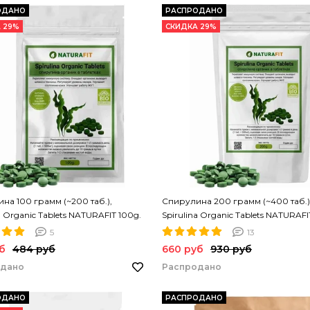
ОДАНО
РАСПРОДАНО
 29%
СКИДКА 29%
на 100 грамм (~200 таб.),
Спирулина 200 грамм (~400 таб.)
a Organic Tablets NATURAFIT 100g.
Spirulina Organic Tablets NATURAFI
на в таблетках. PREMIUM
Спирулина в таблетках. PREMIUM
5
13
б
484 руб
660 руб
930 руб
одано
Распродано
ОДАНО
РАСПРОДАНО