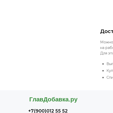
Дост
Можно 
на раб
Для эт
Выг
Куп
Спи
+7(900)012 55 52