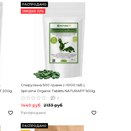
РАСПРОДАНО
СКИДКА 32%
,
Спирулина 500 грамм (~1000 таб.),
T 200g.
Spirulina Organic Tablets NATURAFIT 500g.
Спирулина в таблетках. PREMIUM
0
1440 руб
2133 руб
Распродано
РАСПРОДАНО