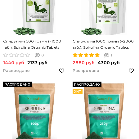
Спирулина 500 грамм (~1000
Спирулина 1000 грамм (~2000
таб.), Spirulina Organic Tablets
таб.), Spirulina Organic Tablets
NATURAFIT 500g. Спирулина в
NATURAFIT 1000g. Спирулина в
0
1
таблетках. PREMIUM
таблетках. PREMIUM
1440 руб
2133 руб
2880 руб
4300 руб
Распродано
Распродано
РАСПРОДАНО
РАСПРОДАНО
ХИТ