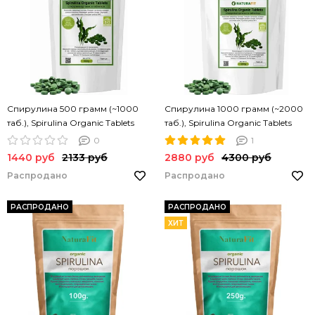
Спирулина 500 грамм (~1000
Спирулина 1000 грамм (~2000
таб.), Spirulina Organic Tablets
таб.), Spirulina Organic Tablets
NATURAFIT 500g. Спирулина в
NATURAFIT 1000g. Спирулина в
0
1
таблетках. PREMIUM
таблетках. PREMIUM
1440 руб
2133 руб
2880 руб
4300 руб
Распродано
Распродано
РАСПРОДАНО
РАСПРОДАНО
ХИТ