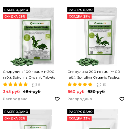
РАСПРОДАНО
РАСПРОДАНО
СКИДКА 29%
СКИДКА 29%
Спирулина 100 грамм (~200
Спирулина 200 грамм (~400
таб.), Spirulina Organic Tablets
таб.), Spirulina Organic Tablets
NATURAFIT 100g. Спирулина в
NATURAFIT 200g. Спирулина в
5
13
таблетках. PREMIUM
таблетках. PREMIUM
345 руб
484 руб
660 руб
930 руб
Распродано
Распродано
РАСПРОДАНО
РАСПРОДАНО
СКИДКА 32%
СКИДКА 33%