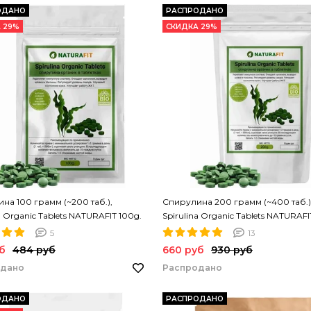
ОДАНО
РАСПРОДАНО
 29%
СКИДКА 29%
на 100 грамм (~200 таб.),
Спирулина 200 грамм (~400 таб.)
a Organic Tablets NATURAFIT 100g.
Spirulina Organic Tablets NATURAFI
на в таблетках. PREMIUM
Спирулина в таблетках. PREMIUM
5
13
б
484 руб
660 руб
930 руб
одано
Распродано
ОДАНО
РАСПРОДАНО