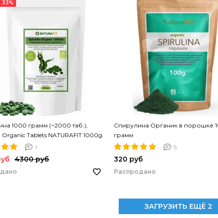
 33%
на 1000 грамм (~2000 таб.),
Спирулина Органик в порошке 
a Organic Tablets NATURAFIT 1000g.
грамм
на в таблетках. PREMIUM
1
5
руб
4300 руб
320 руб
одано
Распродано
ЗАГРУЗИТЬ ЕЩЁ 2