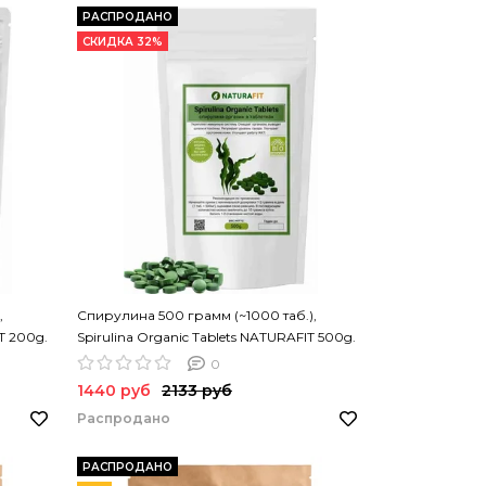
РАСПРОДАНО
СКИДКА 32%
,
Спирулина 500 грамм (~1000 таб.),
T 200g.
Spirulina Organic Tablets NATURAFIT 500g.
Спирулина в таблетках. PREMIUM
0
1440 руб
2133 руб
Распродано
РАСПРОДАНО