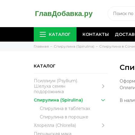
КАТАЛОГ
КОНТАКТЫ
ДОСТАВ
Главная
Спирулина (Spirulina)
Спирулина в Сочи
Спи
КАТАЛОГ
Псиллиум (Psyllium).
Оформи
Шелуха семян
Оплати
подорожника
Спирулина (Spirulina)
В нал
Спирулина в таблетках
Спирулина в порошке
Хлорелла (Chlorella)
Перуанская мака