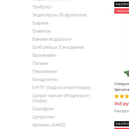
РАСПР
Трибулус
СКИДКА
Экдистерон (Ecdysterone)
Гуарана
Гравиола
Вакаме водоросли
Гриб рейши (Ганодерма)
Бромелайн
Папаин
Глюкозамин
Хондроитин
Спирули
5-HTP (Гидрокситриптофан)
Spirulin
Спирули
Цитрат магния (Magnesium
Citrate)
345 ру
Синефрин
Распр
Цитруллин
РАСПР
Аргинин (AAKG)