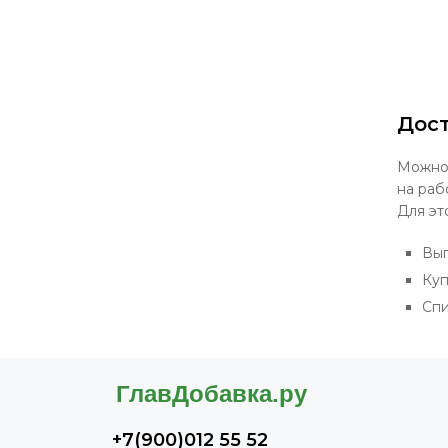
Дост
Можно 
на раб
Для эт
Выг
Куп
Спи
+7(900)012 55 52