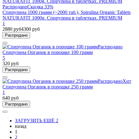
Распродано
Скидка 33%
Спирулина 1000 грамм (~2000 таб.), Spirulina Organic Tablets
NATURAFIT 1000g. Спирулина в таблетках. PREMIUM
1
2880 руб
4300 руб
Распродано
Распродано
Спирулина Органик в порошке 100 грамм
5
320 руб
Распродано
Распродано
Хит
Спирулина Органик в порошке 250 грамм
1
640 руб
Распродано
ЗАГРУЗИТЬ ЕЩЁ 2
назад
1
2