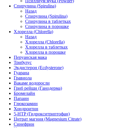
Псиллиум мука (Powder)
Спирулина (Spirulina)
Назад
Спирулина (Spirulina)
Спирулина в таблетках
Спирулина в порошке
Хлорелла (Chlorella)
Назад
Хлорелла (Chlorella)
Хлорелла в таблетках
Хлорелла в порошке
Перуанская мака
Трибулус
Экдистерон (Ecdysterone)
Гуарана
Гравиола
Вакаме водоросли
Гриб рейши (Ганодерма)
Бромелайн
Папаин
Глюкозамин
Хондроитин
5-HTP (Гидрокситриптофан)
Цитрат магния (Magnesium Citrate)
Синефрин