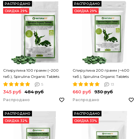
РАСПРОДАНО
РАСПРОДАНО
СКИДКА 29%
СКИДКА 29%
Спирулина 100 грамм (~200
Спирулина 200 грамм (~400
таб.), Spirulina Organic Tablets
таб.), Spirulina Organic Tablets
NATURAFIT 100g. Спирулина в
NATURAFIT 200g. Спирулина в
5
13
таблетках. PREMIUM
таблетках. PREMIUM
345 руб
484 руб
660 руб
930 руб
Распродано
Распродано
РАСПРОДАНО
РАСПРОДАНО
СКИДКА 32%
СКИДКА 33%