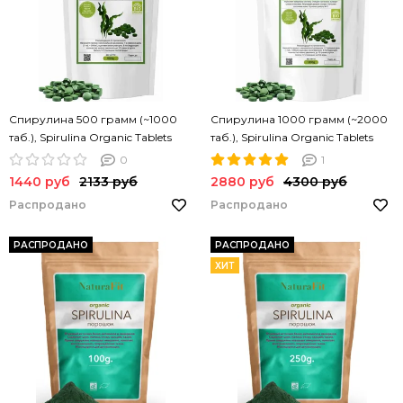
Спирулина 500 грамм (~1000
Спирулина 1000 грамм (~2000
таб.), Spirulina Organic Tablets
таб.), Spirulina Organic Tablets
NATURAFIT 500g. Спирулина в
NATURAFIT 1000g. Спирулина в
0
1
таблетках. PREMIUM
таблетках. PREMIUM
1440 руб
2133 руб
2880 руб
4300 руб
Распродано
Распродано
РАСПРОДАНО
РАСПРОДАНО
ХИТ