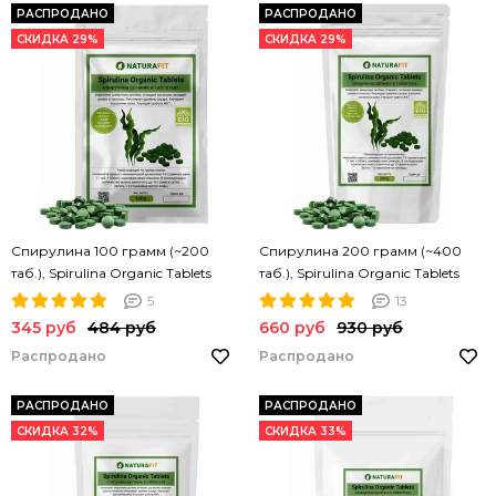
РАСПРОДАНО
РАСПРОДАНО
СКИДКА 29%
СКИДКА 29%
Спирулина 100 грамм (~200
Спирулина 200 грамм (~400
таб.), Spirulina Organic Tablets
таб.), Spirulina Organic Tablets
NATURAFIT 100g. Спирулина в
NATURAFIT 200g. Спирулина в
5
13
таблетках. PREMIUM
таблетках. PREMIUM
345 руб
484 руб
660 руб
930 руб
Распродано
Распродано
РАСПРОДАНО
РАСПРОДАНО
СКИДКА 32%
СКИДКА 33%