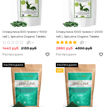
Спирулина 500 грамм (~1000
Спирулина 1000 грамм (~2000
таб.), Spirulina Organic Tablets
таб.), Spirulina Organic Tablets
NATURAFIT 500g. Спирулина в
NATURAFIT 1000g. Спирулина в
0
1
таблетках. PREMIUM
таблетках. PREMIUM
1440 руб
2133 руб
2880 руб
4300 руб
Распродано
Распродано
РАСПРОДАНО
РАСПРОДАНО
ХИТ