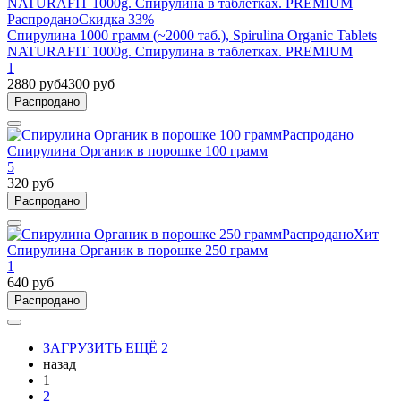
Распродано
Скидка 33%
Спирулина 1000 грамм (~2000 таб.), Spirulina Organic Tablets
NATURAFIT 1000g. Спирулина в таблетках. PREMIUM
1
2880 руб
4300 руб
Распродано
Распродано
Спирулина Органик в порошке 100 грамм
5
320 руб
Распродано
Распродано
Хит
Спирулина Органик в порошке 250 грамм
1
640 руб
Распродано
ЗАГРУЗИТЬ ЕЩЁ 2
назад
1
2