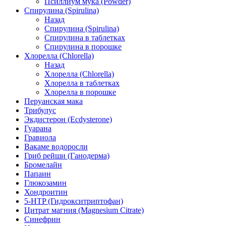
Псиллиум мука (Powder)
Спирулина (Spirulina)
Назад
Спирулина (Spirulina)
Спирулина в таблетках
Спирулина в порошке
Хлорелла (Chlorella)
Назад
Хлорелла (Chlorella)
Хлорелла в таблетках
Хлорелла в порошке
Перуанская мака
Трибулус
Экдистерон (Ecdysterone)
Гуарана
Гравиола
Вакаме водоросли
Гриб рейши (Ганодерма)
Бромелайн
Папаин
Глюкозамин
Хондроитин
5-HTP (Гидрокситриптофан)
Цитрат магния (Magnesium Citrate)
Синефрин