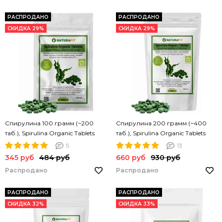
РАСПРОДАНО
РАСПРОДАНО
СКИДКА 29%
СКИДКА 29%
Спирулина 100 грамм (~200
Спирулина 200 грамм (~400
таб.), Spirulina Organic Tablets
таб.), Spirulina Organic Tablets
NATURAFIT 100g. Спирулина в
NATURAFIT 200g. Спирулина в
5
13
таблетках. PREMIUM
таблетках. PREMIUM
345 руб
484 руб
660 руб
930 руб
Распродано
Распродано
РАСПРОДАНО
РАСПРОДАНО
СКИДКА 32%
СКИДКА 33%