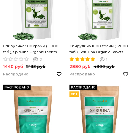
Спирулина 500 грамм (~1000
Спирулина 1000 грамм (~2000
таб.), Spirulina Organic Tablets
таб.), Spirulina Organic Tablets
NATURAFIT 500g. Спирулина в
NATURAFIT 1000g. Спирулина в
0
1
таблетках. PREMIUM
таблетках. PREMIUM
1440 руб
2133 руб
2880 руб
4300 руб
Распродано
Распродано
РАСПРОДАНО
РАСПРОДАНО
ХИТ