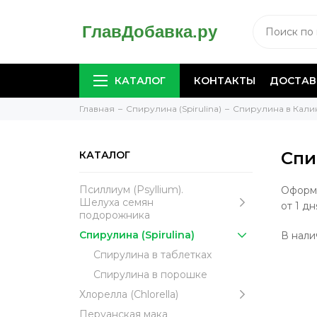
КАТАЛОГ
КОНТАКТЫ
ДОСТАВ
Главная
Спирулина (Spirulina)
Спирулина в Кали
Спи
КАТАЛОГ
Псиллиум (Psyllium).
Оформи
Шелуха семян
от 1 д
подорожника
Спирулина (Spirulina)
В нал
Спирулина в таблетках
Спирулина в порошке
Хлорелла (Chlorella)
Перуанская мака