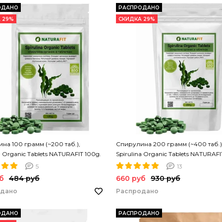
ОДАНО
РАСПРОДАНО
 29%
СКИДКА 29%
на 100 грамм (~200 таб.),
Спирулина 200 грамм (~400 таб.)
a Organic Tablets NATURAFIT 100g.
Spirulina Organic Tablets NATURAFI
на в таблетках. PREMIUM
Спирулина в таблетках. PREMIUM
5
13
б
484 руб
660 руб
930 руб
одано
Распродано
ОДАНО
РАСПРОДАНО