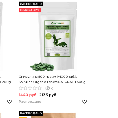
РАСПРОДАНО
СКИДКА 32%
,
Спирулина 500 грамм (~1000 таб.),
T 200g.
Spirulina Organic Tablets NATURAFIT 500g.
Спирулина в таблетках. PREMIUM
0
1440 руб
2133 руб
Распродано
РАСПРОДАНО