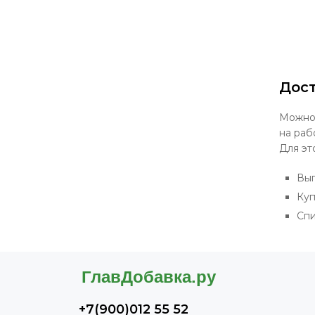
Дост
Можно 
на раб
Для эт
Выг
Куп
Спи
+7(900)012 55 52