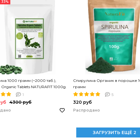
 33%
на 1000 грамм (~2000 таб.),
Спирулина Органик в порошке 
a Organic Tablets NATURAFIT 1000g.
грамм
на в таблетках. PREMIUM
1
5
руб
4300 руб
320 руб
одано
Распродано
ЗАГРУЗИТЬ ЕЩЁ 2