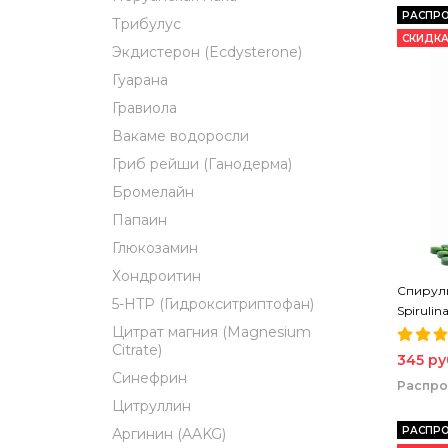
РАСПР
Трибулус
СКИДКА
Экдистерон (Ecdysterone)
Гуарана
Гравиола
Вакаме водоросли
Гриб рейши (Ганодерма)
Бромелайн
Папаин
Глюкозамин
Хондроитин
Спирули
5-HTP (Гидрокситриптофан)
Spirulin
Спирули
Цитрат магния (Magnesium
Citrate)
345 ру
Синефрин
Распр
Цитруллин
РАСПР
Аргинин (AAKG)