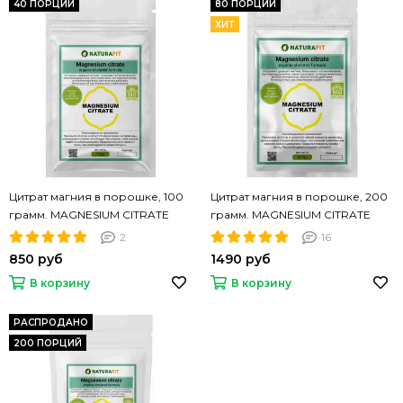
40 ПОРЦИЙ
80 ПОРЦИЙ
ХИТ
Цитрат магния в порошке, 100
Цитрат магния в порошке, 200
грамм. MAGNESIUM CITRATE
грамм. MAGNESIUM CITRATE
NATURAFIT 100g. PREMIUM.
NATURAFIT 200g. PREMIUM.
2
16
Растворимый
Растворимый
850 руб
1490 руб
В корзину
В корзину
РАСПРОДАНО
200 ПОРЦИЙ