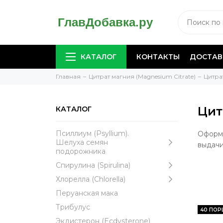
КАТАЛОГ
КОНТАКТЫ
ДОСТАВ
Главная
Цитрат магния (Magnesium Citrate)
Цитра
Цит
КАТАЛОГ
Псиллиум (Psyllium).
Оформи
Шелуха семян
выдачи
подорожника
Спирулина (Spirulina)
Хлорелла (Chlorella)
Перуанская мака
Трибулус
40 ПОР
Экдистерон (Ecdysterone)