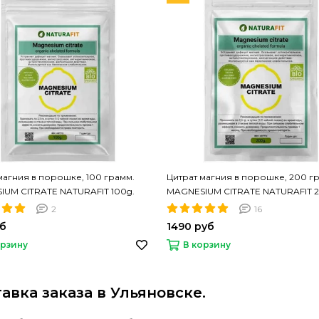
магния в порошке, 100 грамм.
Цитрат магния в порошке, 200 г
UM CITRATE NATURAFIT 100g.
MAGNESIUM CITRATE NATURAFIT 2
M. Растворимый
PREMIUM. Растворимый
2
16
уб
1490 руб
орзину
В корзину
авка заказа в Ульяновске.