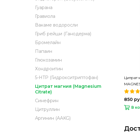
Гуарана
Гравиола
Вакаме водоросли
Гриб рейши (Ганодерма)
Бромелайн
Папаин
Глюкозамин
Хондроитин
5-HTP (Гидрокситриптофан)
Цитрат 
MAGNESI
Цитрат магния (Magnesium
PREMIU
Citrate)
850 р
Синефрин
В к
Цитруллин
Аргинин (AAKG)
Дост