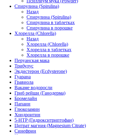
Псиллиум мука (Powder)
Спирулина (Spirulina)
Назад
Спирулина (Spirulina)
Спирулина в таблетках
Спирулина в порошке
Хлорелла (Chlorella)
Назад
Хлорелла (Chlorella)
Хлорелла в таблетках
Хлорелла в порошке
Перуанская мака
Трибулус
Экдистерон (Ecdysterone)
Гуарана
Гравиола
Вакаме водоросли
Гриб рейши (Ганодерма)
Бромелайн
Папаин
Глюкозамин
Хондроитин
5-HTP (Гидрокситриптофан)
Цитрат магния (Magnesium Citrate)
Синефрин